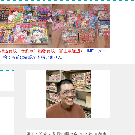
持込買取（予約制）出張買取（富山県近辺）
LINE・メー
！捨てる前に確認でも構いません！
店主：芝芳人 和歌山県出身 2005年 京都市