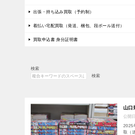
出張・持ち込み買取（予約制）
着払い宅配買取（発送、梱包、段ボール送付）
買取申込書 身分証明書
検索
検索
山口
公開
202
取（