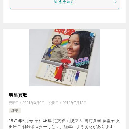
続きを読む
明星買取
更新日：
2021年3月9日
公開日：
2018年7月13日
雑誌
1971年6月号 昭和46年 范文雀 辺見マリ 野村真樹 藤圭子 沢
田研二 付録ポスターはなく、経年による劣化があります