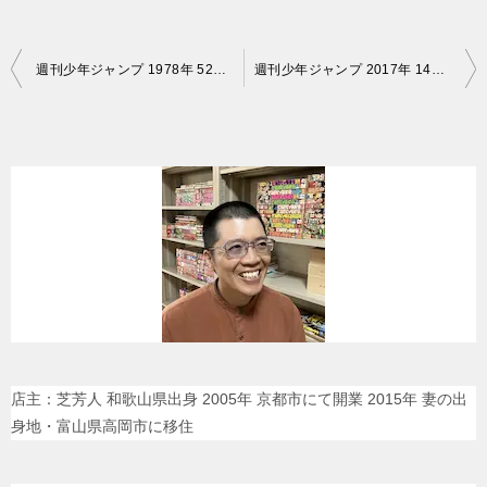
投
週刊少年ジャンプ 1978年 52号 ワンダー・アイランド 鳥山明 読切
週刊少年ジャンプ 2017年 14号 Dr.STONE ドクターストーン 新連載
稿
ナ
ビ
ゲ
ー
シ
ョ
ン
店主：芝芳人 和歌山県出身 2005年 京都市にて開業 2015年 妻の出
身地・富山県高岡市に移住