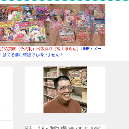
持込買取（予約制）出張買取（富山県近辺）
LINE・メー
！捨てる前に確認でも構いません！
店主：芝芳人 和歌山県出身 2005年 京都市