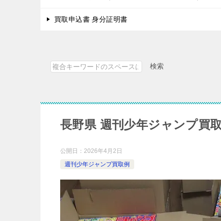
買取申込書 身分証明書
検索
検
索
長野県 週刊少年ジャンプ買
公開日：
2026年4月2日
週刊少年ジャンプ買取例